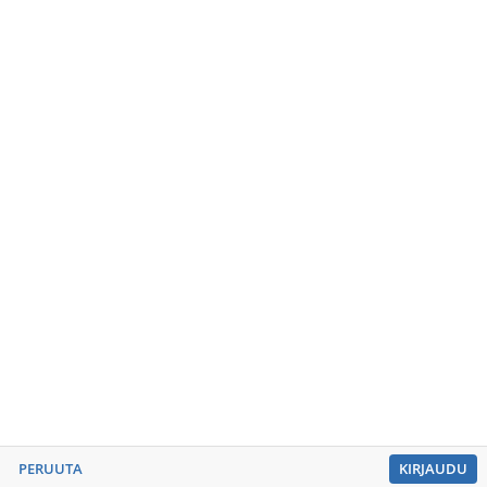
mehmo.fi/
09-6222268
toimisto@mehmo.fi
Vikailmoitukset
Mikäli Eepoksessa esiintyy teknisiä ongelmia, ota
yhteyttä ja kuvaile tapahtunutta.
Tukipyyntö
Vaihda kieltä:
PERUUTA
KIRJAUDU